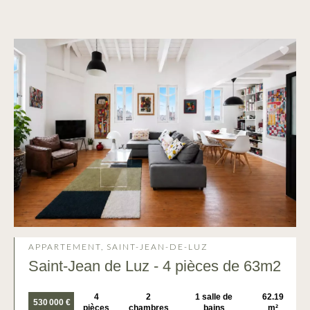
APPARTEMENT, SAINT-JEAN-DE-LUZ
Saint-Jean de Luz - 4 pièces de 63m2
4
2
1 salle de
62.19
530 000 €
pièces
chambres
bains
m²