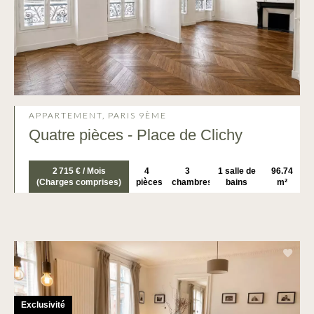
APPARTEMENT, PARIS 9ÈME
Quatre pièces - Place de Clichy
2 715 € / Mois
4
3
1 salle de
96.74
(Charges comprises)
pièces
chambres
bains
m²
Exclusivité