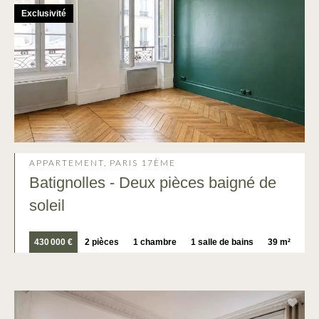
Exclusivité
APPARTEMENT, PARIS 17ÈME
Batignolles - Deux pièces baigné de
soleil
430 000 €
2 pièces
1 chambre
1 salle de bains
39 m²