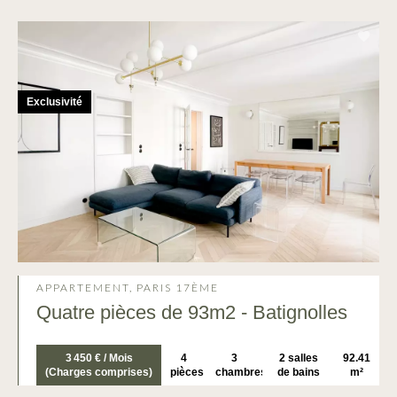
Exclusivité
APPARTEMENT, PARIS 17ÈME
Quatre pièces de 93m2 - Batignolles
3 450 € / Mois
4
3
2 salles
92.41
(Charges comprises)
pièces
chambres
de bains
m²