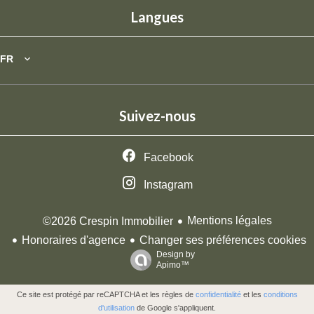
Langues
FR
Suivez-nous
Facebook
Instagram
Mentions légales
©2026 Crespin Immobilier
Honoraires d'agence
Changer ses préférences cookies
Design by
Apimo™
Ce site est protégé par reCAPTCHA et les règles de
confidentialité
et les
conditions
d'utilisation
de Google s'appliquent.