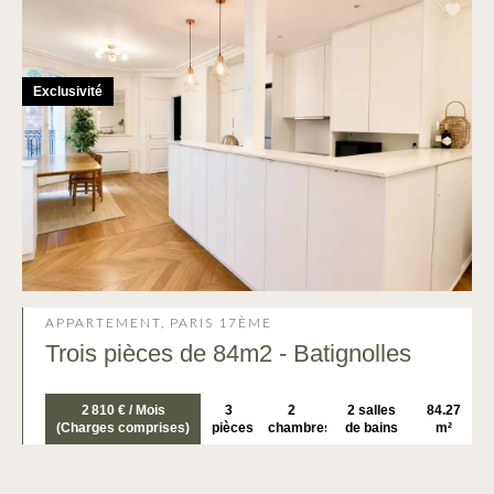
Exclusivité
APPARTEMENT, PARIS 17ÈME
Trois pièces de 84m2 - Batignolles
2 810 € / Mois
3
2
2 salles
84.27
(Charges comprises)
pièces
chambres
de bains
m²