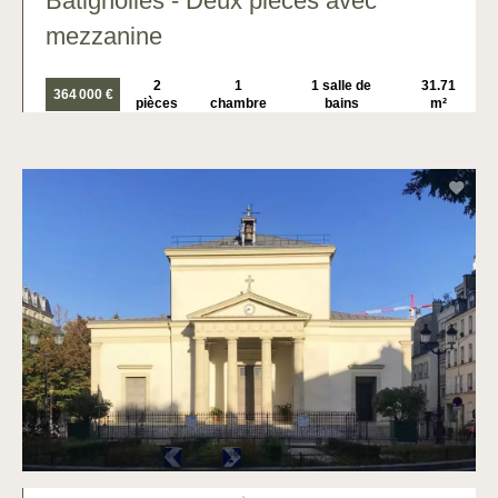
Batignolles - Deux pièces avec
mezzanine
2
1
1 salle de
31.71
364 000 €
pièces
chambre
bains
m²