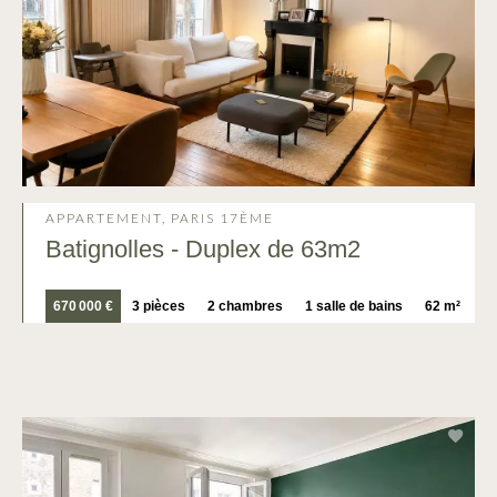
APPARTEMENT, PARIS 17ÈME
Batignolles - Duplex de 63m2
670 000 €
3 pièces
2 chambres
1 salle de bains
62 m²