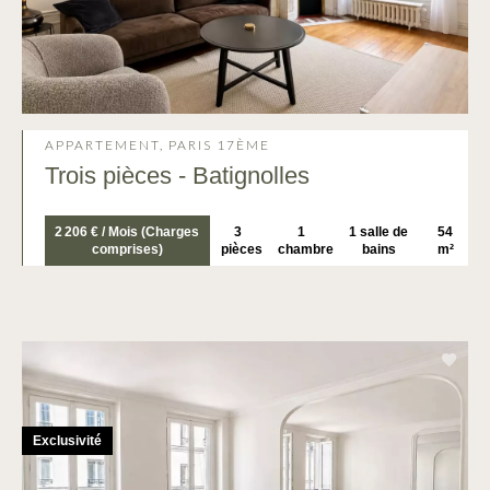
APPARTEMENT, PARIS 17ÈME
Trois pièces - Batignolles
2 206 € / Mois (Charges
3
1
1 salle de
54
comprises)
pièces
chambre
bains
m²
Exclusivité