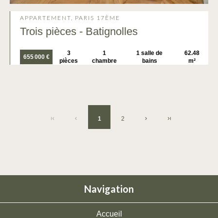
APPARTEMENT, PARIS 17ÈME
Trois pièces - Batignolles
3
1
1 salle de
62.48
655 000 €
pièces
chambre
bains
m²
1
2
Navigation
Accueil