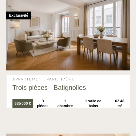
Exclusivité
APPARTEMENT, PARIS 17ÈME
Trois pièces - Batignolles
3
1
1 salle de
62.48
635 000 €
pièces
chambre
bains
m²