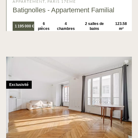
APPARTEMENT, PARIS 17ÈME
Batignolles - Appartement Familial
6
4
2 salles de
123.58
1 195 000 €
pièces
chambres
bains
m²
Exclusivité