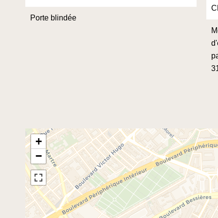
C
Porte blindée
M
d
pa
3
+
−