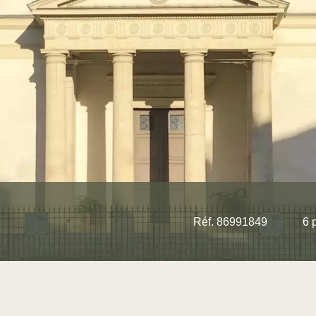
Réf. 86991849
6 