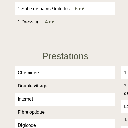
1 Salle de bains / toilettes
6 m²
1 Dressing
4 m²
Prestations
Cheminée
1
Double vitrage
2
d
Internet
L
Fibre optique
T
Digicode