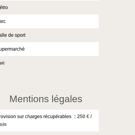
étro
arc
lle de sport
upermarché
axi
Mentions légales
rovision sur charges récupérables
250 € /
ois