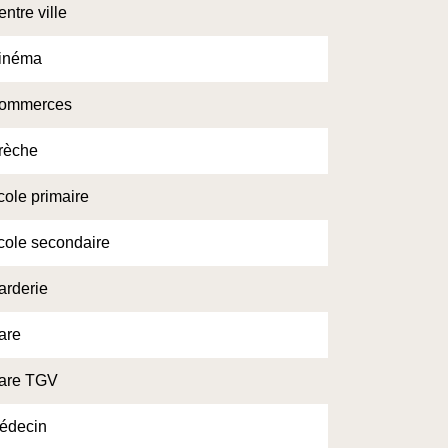
ntre ville
inéma
ommerces
rèche
cole primaire
cole secondaire
arderie
are
are TGV
édecin