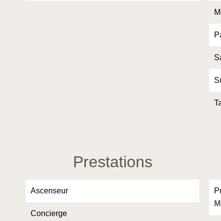
M
P
Sa
S
T
Prestations
Ascenseur
P
M
Concierge