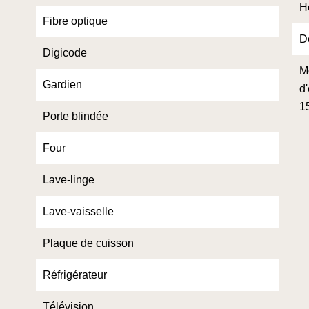
H
Fibre optique
D
Digicode
M
Gardien
d
1
Porte blindée
Four
Lave-linge
Lave-vaisselle
Plaque de cuisson
Réfrigérateur
Télévision