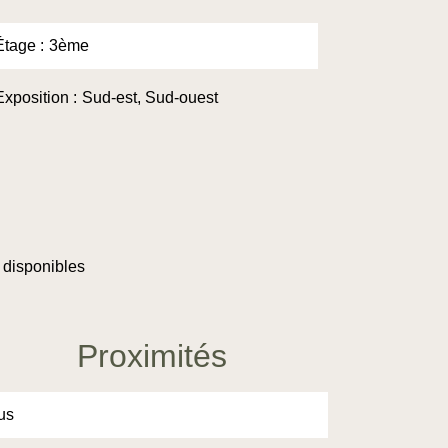
Étage
3ème
Exposition
Sud-est, Sud-ouest
 disponibles
Proximités
us