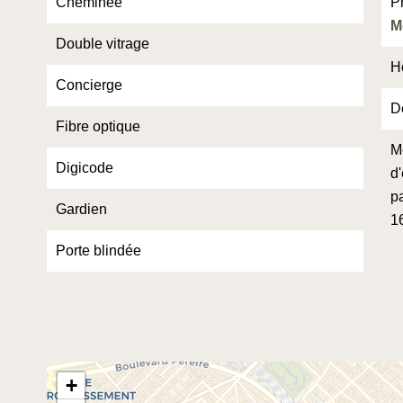
Cheminée
P
M
Double vitrage
H
Concierge
D
Fibre optique
M
Digicode
d
pa
Gardien
1
Porte blindée
+